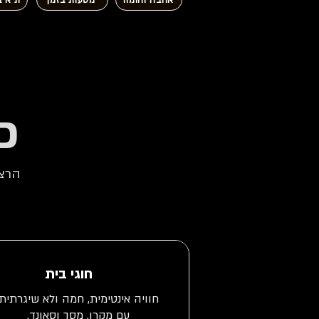
אהבה והומור
מסעות בזמן
ת"א ב
כ
הרצא
חוגי בית
חוויה אינטימית, חמה ולא שיגרתית
עם מקרן, מסך וסאונד.