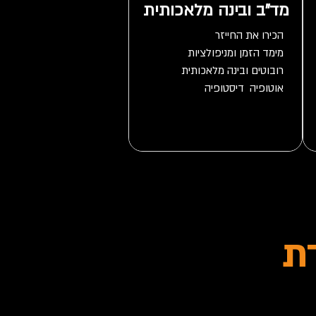
מד"ב ובינה מלאכותית
אוטופיה  דיסטופיה
ת