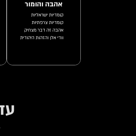
אהבה והומור
נונסנס
עד
ב